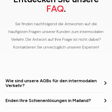
FAQ
.
Sie finden nachfolgend die Antworten auf die
häufigsten Fragen unserer Kunden zum intermodalen
Verkehr. Die Antwort auf Ihre Frage ist nicht dabei?
Kontaktieren Sie unverzüglich unseren Experten!
Wie sind unsere AGBs für den intermodalen
Verkehr?
Sie finden nachfolgend unsere Allgemeinen
Enden Ihre Schienenlösungen in Mailand?
Geschäftsbedingungen (AGBs) für den intermodalen
Verkehr:
Nein, unser Schienenangebot beschränkt sich nicht auf