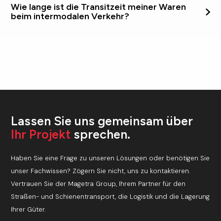
Wie lange ist die Transitzeit meiner Waren
https://febetra.be/wp-
Mailand. Die Schienenverbindungen ab unserem Terminal in
beim intermodalen Verkehr?
content/uploads/2014/07/allgemeine_bedingungen_strassenve
Mailand ermöglichen den Weitertransport Ihrer Waren in
Beim intermodalen Transport kann es zu geringfügig
andere Regionen Italiens. Darüber hinaus gewährleisten wir
längeren Beförderungszeiten als beim Güterkraftverkehr
die Auslieferung zum endgültigen Bestimmungsort per Lkw,
kommen, aber die spezifische Transitdauer hängt vom
was eine
an Ihre logistischen Anforderungen
Endziel Ihrer Waren ab. Bei Lieferungen in Mailand sollten Sie
zugeschnittene Leistung aus einer Hand
sichert.
gegenüber einem
reinen Straßengütertransport
beispielsweise einen zusätzlichen Tag einplanen, um eine auf
Lassen Sie uns gemeinsam über
Ihre Anforderungen zugeschnittene Leistung bei
Ihr Projekt
sprechen.
gleichzeitiger Optimierung der logistischen Aspekte zu
garantieren.
Haben Sie eine Frage zu unseren Lösungen oder benötigen Sie
unser Fachwissen? Zögern Sie nicht, uns zu kontaktieren.
Vertrauen Sie der Magetra Group, Ihrem Partner für den
Straßen- und Schienentransport, die Logistik und die Lagerung
Ihrer Güter.