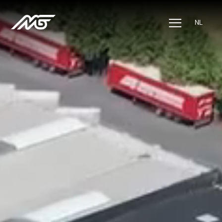
NL
Oplossingen
Sectoren
Jobs
MVO
Over ons
Contact
Track & trace