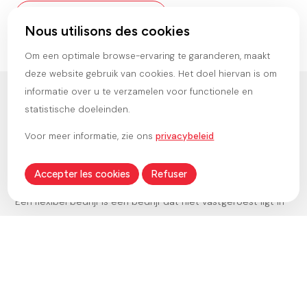
Leer ons beter kennen
Nous utilisons des cookies
Om een optimale browse-ervaring te garanderen, maakt
deze website gebruik van cookies. Het doel hiervan is om
informatie over u te verzamelen voor functionele en
statistische doeleinden.
ONZE
WAARDEN
Voor meer informatie, zie ons
privacybeleid
Flexibiliteit
.
Samenwerking
.
Integriteit
.
Toewijding
.
Respect
.
Accepter les cookies
Refuser
Een flexibel bedrijf is een bedrijf dat niet vastgeroest ligt in
We
zijn processen. Ons bedrijf is in staat om zich snel aan te
aan
passen aan onvoorziene veranderingen: we maken proactief
een
ke
gebruik van de nieuwe trends in onze sector, terwijl we onze
de
e
strategische doelstellingen en onze operationele en
wer
menselijke aanpak behouden. Om ook écht flexibel te zijn,
par